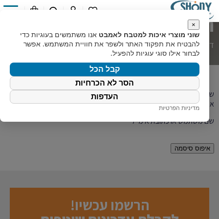
החשבון שלי
0
×
שוני מוצרי איכות למטבח לאמבט
אנו משתמשים בעוגיות כדי
דף הבית
»
החשבון שלי
להבטיח את תפקוד האתר ולשפר את חוויית המשתמש. אפשר
לבחור אילו סוגי עוגיות להפעיל.
קבל הכל
הסר לא הכרחיות
שכחת את הסיסמה? יש להזין את שם המשתמש או כתובת האימייל. הוראות
העדפות
איפוס הסיסמה ישלחו באימייל.
מדיניות הפרטיות
חובה
שם משתמש או כתובת אימייל
*
איפוס סיסמה
הרשמו עכשיו!