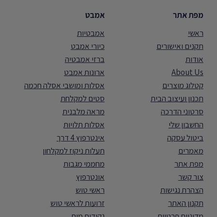
מפת אתר
אמבט
ראשי
אמבטיות
תקנים ואישורים
כיורי אמבט
אודות
ברזי אמבטיה
About Us
ארונות אמבט
קטלוג מוצרים
אסלות ומושבי אסלה חכמה
תכנון ועיצוב הבית
סטים למקלחת
סרטוני הדרכה
מראה מלבנית
החשבון שלי
אסלות תלויות
ביטול עסקה
אינטרפוץ 4 דרך
מאמרים
תעלות ניקוז למקלחון
מפת אתר
מחממי מגבות
צור קשר
אונטרפוץ
הצהרת נגישות
ראשי טוש
תקנון האתר
זרועות לראשי טוש
מדיניות פרטיות
נקודות מים