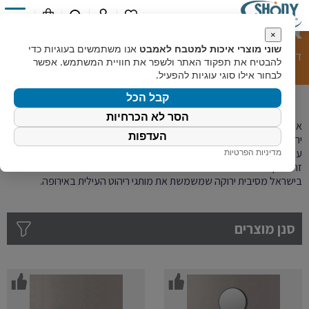
0
ארונות אמבט
×
שוני מוצרי איכות למטבח לאמבט
אנו משתמשים בעוגיות כדי
דף הבית
»
קטלוג מוצרים
»
מוצרי אמבט
»
ארונות אמבט
להבטיח את תפקוד האתר ולשפר את חוויית המשתמש. אפשר
לבחור אילו סוגי עוגיות להפעיל.
קבל הכל
הסר לא הכרחיות
ארונות אמבטיה העשויים מהחומר העמיד ביותר לחדרים רטובים – סיבית
העדפות
ירוקה תוצרת דורופל גרמניה, והמשטח? עשוי מקוריאן דופונט ארצות הברית
מדיניות הפרטיות
עם כיור ואקום אינטגרלי.
זהו ארון האמבט האולטימטיבי. עשוי מהחומרים הטובים ביותר בעולם. היחיד
בישראל מסיבית ירוקה שמשמשת את מותגי ריהוט העילית באירופה.
סנן מוצרים