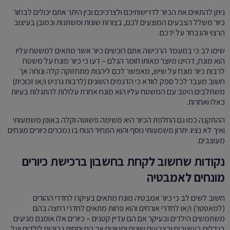
ניתן להתאים את הכיור לדרישותיכם ולצרכיכם ובין היתר אתם יכולים לבחור
כיור משלל הצבעים המוצעים לכם, בצורות שונות ומשתנות וכמובן בעיצוב
הרצוי והנבחר על ידכם.
שימו לב כי במעמד הרכישה אתם רוכשים כיור אשר מתאים למשטח עליו
הוא מונח, דהיינו מיוצר מאותו חומר הגלם – דעו כי כיור מונח על משטח
לרבות כיור מונח על שיש, מאפשר לכם ליהנות מתחזוקה קלה ונוחה אך
חשוב מעבר לכל ספק לוודא כי הדגמים השונים (לרבות גרניט ו/או זכוכית)
משתלבים היטב עם המשטח עליו הוא מונח אחרת עלולות להתגלות בעיות
כאלו ואחרות.
ההתקנה כמו גם החלפת הכיור היא משימה פשוטה וקלה באופן משמעותי
ואיך לא נציג יתרון משמעותי נוסף והוא המחיר הנוח בו נמכרים כיורים מונחים
מעוצבים.
נקודות שחשוב לקחת בחשבון ברכישת כיורים
מונחים לאמבטיה
חשוב לשים לב כי כיור אמבטיה מונח מתאים בעיקרו לחדרי ההורים
(למאסטר) ו/או לחדרי אורחים והוא פחות מתאים לחדרי רחצה בהם
משתמשים הילדים ובעיקר אם הם עדיין קטנים – כיורים אלו אומנם מגיעים
בגדלים בעיצובים ובצבעים שונים ומגוונים אך הם יחסית גבוהים לילדים ועל