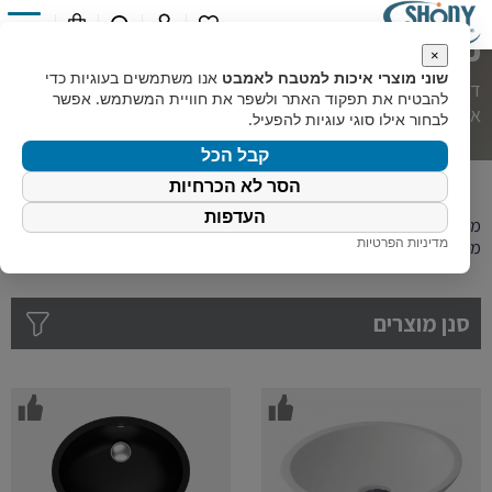
0
כיור אמבט מונח
×
שוני מוצרי איכות למטבח לאמבט
אנו משתמשים בעוגיות כדי
דף הבית
»
קטלוג מוצרים
»
מוצרי אמבט
»
כיורי אמבט
»
כיור
להבטיח את תפקוד האתר ולשפר את חוויית המשתמש. אפשר
אמבט מונח
לבחור אילו סוגי עוגיות להפעיל.
קבל הכל
הסר לא הכרחיות
העדפות
מתלבטים איזה כיור לרכוש לאמבטיה? שוני מציגה מבחר כיורי אמבטיה
מדיניות הפרטיות
מונחים בעיצוב אלגנטי ומחומרי גלם איכותיים.
סנן מוצרים