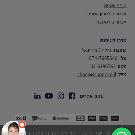
טוחני אשפה
אביזרים לטוחן אשפה
אביזרים למטבח
מרכז לוגיסטי:
כתובת:
בזלת 3 צור יגאל
טל'
: 074-7665640
פקס
: 03-6196763
מייל
:
shony@shony.co.il
עקבו אחרינו
שלום 👋 אני
הצ'אטבוט של האתר!
צריך עזרה? התחל
שיחה.
© כל הזכויות שמורות לשוני מוצרים למטבח ולאמבט בע״מ 2026