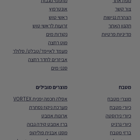
מפת אתר
מחממי מגבות
צור קשר
אונטרפוץ
הצהרת נגישות
ראשי טוש
תקנון האתר
זרועות לראשי טוש
מדיניות פרטיות
נקודות מים
מוט רחצה
מעמד לאייפד/טבלט/ סלולר
אביזרים לחדר רחצה
סנני מים
מטבח
מוצרים מובילים
מוצרי מטבח
אסלה חכמה יפנית VORTEX
כיורי מטבח
מערכת ניקוז נסתרת
כיורי נירוסטה
ארונות אמבט
כיורי גרניט
ברז אמבט קידה גבוה
ברזי מטבח
מסנן אבנית פוליהופ