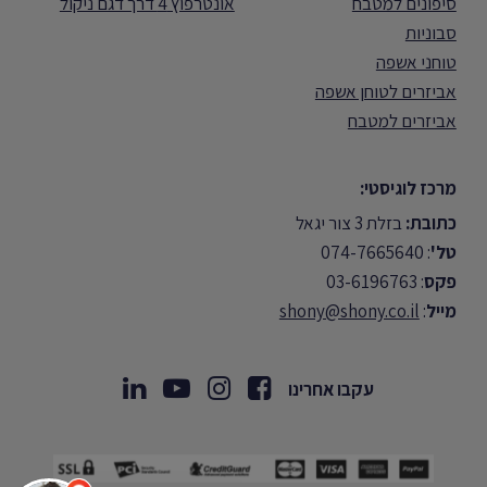
סיפונים למטבח
אונטרפוץ 4 דרך דגם ניקול
סבוניות
טוחני אשפה
אביזרים לטוחן אשפה
אביזרים למטבח
מרכז לוגיסטי:
כתובת:
בזלת 3 צור יגאל
טל'
: 074-7665640
פקס
: 03-6196763
מייל
:
shony@shony.co.il
עקבו אחרינו