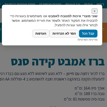
ראשי
אודות
About Us
תקנים ואישורים
חותם אמינות דנסגייד
ק
ברז אמבט קידה סנס
×
שוני מוצרי איכות למטבח לאמבט
אנו משתמשים בעוגיות כדי
להבטיח את תפקוד האתר ולשפר את חוויית המשתמש. אפשר
לבחור אילו סוגי עוגיות להפעיל.
דף הבית
»
קטלוג מוצרים
»
מוצרי אמבט
»
ברזי אמבטיה
»
ברז אמבט
קבל הכל
הסר לא הכרחיות
העדפות
מדיניות הפרטיות
ברז אמבט קידה סנס
ברז‭ ‬לכיור‭ ‬רחצה‭ ‬עם‭ ‬חיישן‭ – ‬ללא‭ ‬מגע לשימוש‭ ‬ללא‭ ‬מגע‭ ‬וגם‭ ‬כברז‭ ‬רגיל
להפעלה‭ ‬תקינה‭ ‬בהתקנה‭ ‬ראשונית‭ ‬חובה‭ ‬להשתמש‭ ‬ב‭-‬4‭ ‬סוללות‭ ‬
‭ ‬הסוללות‭ ‬אינן‭ ‬מסופקות
AA
אורך‭ ‬פיה‭: ‬164‭ ‬
מ"מ
‭ ‬
גובה‭ ‬ברז‭: ‬188‭ ‬
מ"מ
‭ ‬
גובה‭ ‬פיה‭ ‬ממשטח‭: ‬81‭ ‬
מ"מ