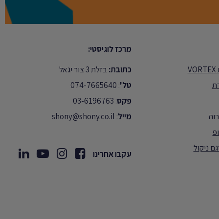
מרכז לוגיסטי:
V
כתובת:
בזלת 3 צור יגאל
רת
טל'
: 074-7665640
פקס
: 03-6196763
וה
מייל
:
shony@shony.co.il
פ
עקבו אחרינו