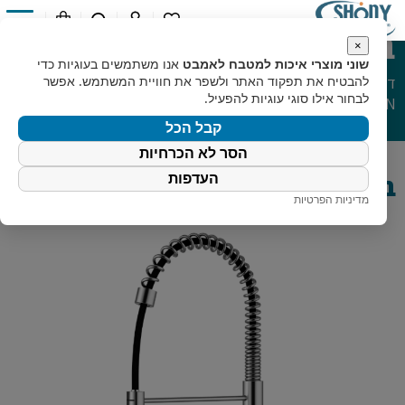
ברז מטבח URBAN
0
×
שוני מוצרי איכות למטבח לאמבט
אנו משתמשים בעוגיות כדי
דף הבית
»
קטלוג מוצרים
»
מוצרי מטבח
»
ברזי מטבח
»
להבטיח את תפקוד האתר ולשפר את חוויית המשתמש. אפשר
ברז מטבח
לבחור אילו סוגי עוגיות להפעיל.
URBAN
קבל הכל
הסר לא הכרחיות
ברז מטבח URBAN
העדפות
מדיניות הפרטיות