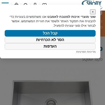
כיור מטבח אמטיסט
0
×
שוני מוצרי איכות למטבח לאמבט
אנו משתמשים בעוגיות כדי
דף הבית
»
קטלוג מוצרים
»
מוצרי מטבח
»
כיורי מטבח
»
כיור
להבטיח את תפקוד האתר ולשפר את חוויית המשתמש. אפשר
לבחור אילו סוגי עוגיות להפעיל.
מטבח אמטיסט
קבל הכל
הסר לא הכרחיות
כיור מטבח אמטיסט
העדפות
מדיניות הפרטיות
מקט: SQ06F