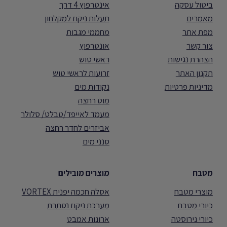
ביטול עסקה
אינטרפוץ 4 דרך
מאמרים
תעלות ניקוז למקלחון
מפת אתר
מחממי מגבות
צור קשר
אונטרפוץ
הצהרת נגישות
ראשי טוש
תקנון האתר
זרועות לראשי טוש
מדיניות פרטיות
נקודות מים
מוט רחצה
מעמד לאייפד/טבלט/ סלולר
אביזרים לחדר רחצה
סנני מים
מטבח
מוצרים מובילים
מוצרי מטבח
אסלה חכמה יפנית VORTEX
כיורי מטבח
מערכת ניקוז נסתרת
כיורי נירוסטה
ארונות אמבט