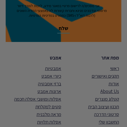
אני מסכים/ה לרישום פרטיי במאגר מידע, לרבות לצורך דיוור
פרסומי ועדכונים מניגא וחברות קשורות לה באמצעי המדיה השונים
(לרבות דוא"ל ו-SMS) כמפורט במדיניות הפרטיות.
מפת אתר
אמבט
ראשי
אמבטיות
תקנים ואישורים
כיורי אמבט
אודות
ברזי אמבטיה
About Us
ארונות אמבט
קטלוג מוצרים
אסלות ומושבי אסלה חכמה
תכנון ועיצוב הבית
סטים למקלחת
סרטוני הדרכה
מראה מלבנית
החשבון שלי
אסלות תלויות