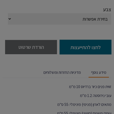
צבע
הורדת שרטוט
לחצו להתייעצות
מידע נוסף
מדיניות החזרות ומשלוחים
זווית פנים כיור ברדיוס 10 מ"מ
עובי נירוסטה 1.2 מ"מ
מתאים לארון (פנימי) מינימלי: 55 ס"מ
עומק משטח (חיצוני) מינימלי: 55 ס"מ