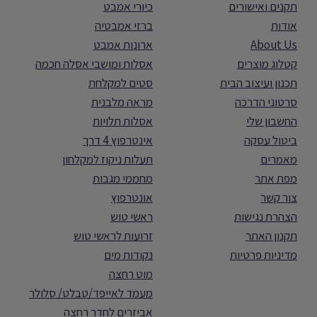
תקנים ואישורים
כיורי אמבט
אודות
ברזי אמבטיה
About Us
ארונות אמבט
קטלוג מוצרים
אסלות ומושבי אסלה חכמה
תכנון ועיצוב הבית
סטים למקלחת
סרטוני הדרכה
מראה מלבנית
החשבון שלי
אסלות תלויות
ביטול עסקה
אינטרפוץ 4 דרך
מאמרים
תעלות ניקוז למקלחון
מפת אתר
מחממי מגבות
צור קשר
אונטרפוץ
הצהרת נגישות
ראשי טוש
תקנון האתר
זרועות לראשי טוש
מדיניות פרטיות
נקודות מים
מוט רחצה
מעמד לאייפד/טבלט/ סלולר
אביזרים לחדר רחצה