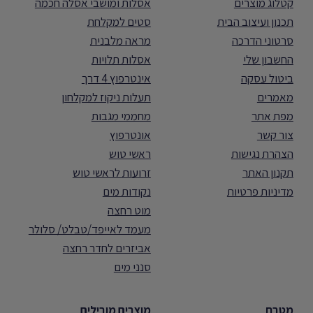
קטלוג מוצרים
אסלות ומושבי אסלה חכמה
תכנון ועיצוב הבית
סטים למקלחת
סרטוני הדרכה
מראה מלבנית
החשבון שלי
אסלות תלויות
ביטול עסקה
אינטרפוץ 4 דרך
מאמרים
תעלות ניקוז למקלחון
מפת אתר
מחממי מגבות
צור קשר
אונטרפוץ
הצהרת נגישות
ראשי טוש
תקנון האתר
זרועות לראשי טוש
מדיניות פרטיות
נקודות מים
מוט רחצה
מעמד לאייפד/טבלט/ סלולר
אביזרים לחדר רחצה
סנני מים
מטבח
מוצרים מובילים