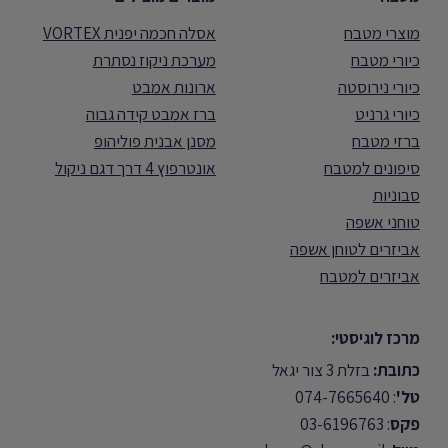
מוצרי מטבח
אסלה חכמה יפנית VORTEX
כיורי מטבח
מערכת ניקוז נסתרת
כיורי נירוסטה
ארונות אמבט
כיורי גרניט
ברז אמבט קידה גבוה
ברזי מטבח
מסנן אבנית פוליהופ
סיפונים למטבח
אונטרפוץ 4 דרך דגם ניקול
סבוניות
טוחני אשפה
אביזרים לטוחן אשפה
אביזרים למטבח
מרכז לוגיסטי:
כתובת:
בזלת 3 צור יגאל
טל'
: 074-7665640
פקס
: 03-6196763