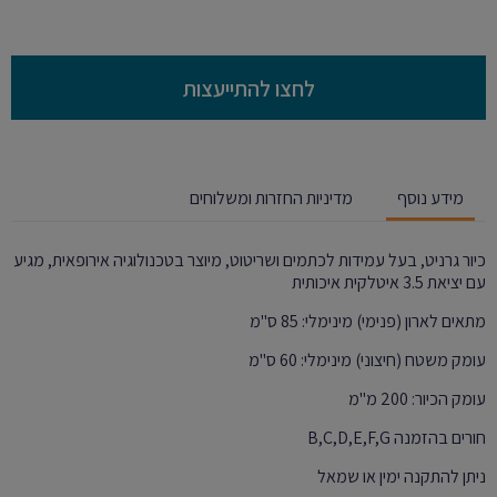
לחצו להתייעצות
מידע נוסף
מדיניות החזרות ומשלוחים
כיור גרניט, בעל עמידות לכתמים ושריטוט, מיוצר בטכנולוגיה אירופאית, מגיע
עם יציאת 3.5 איטלקית איכותית
מתאים לארון (פנימי) מינימלי: 85 ס"מ
עומק משטח (חיצוני) מינימלי: 60 ס"מ
עומק הכיור: 200 מ"מ
חורים בהזמנה B,C,D,E,F,G
ניתן להתקנה ימין או שמאל