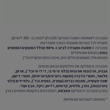
ממברנה לאוסמוזה הפוכה המפיקה 100 גלון ליממה (כ- 380 ליטרים).
מיועדת לכל מערכות אוסמוזה הפוכה סטנדרטית.
ממברנה זו
מסננת ומעבירה לביוב כ-98% מכלל המוצקים המומסים
במים
בתנאים אופטימליים
(תנאים אלה מושפעים מלחץ מים, איכות המים המקורית וכד’).
ממברנה זו מסלקת את החלקיקים הבאים מהמים:
אבנית, תרכובות אורגניות (כלור פי סי בי, די די טי וכד’), ארסן,
פלואור, חומרי הדברה (חנקות-ניטרטים/ניטריטים), חומרי דישון,
שפכי תעשייה, מתכות כבדות (עופרת, כספית וכד’), כלורידים (כלור
בתרכובות), נתרן, מלחים, קדמיום, רדיום, ניקל, אבץ ועוד.
כמו כן ממברנה זו מסלקת
אסבסט
, הקיים במים במקומות מסוימים בארץ.
* מתאימה למערכות תעשייתיות.