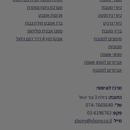
כיורי מטבח
מערכת ניקוז נסתרת
כיורי נירוסטה
ארונות אמבט
כיורי גרניט
ברז אמבט קידה גבוה
ברזי מטבח
מסנן אבנית פוליהופ
סיפונים למטבח
אונטרפוץ 4 דרך דגם ניקול
סבוניות
טוחני אשפה
אביזרים לטוחן אשפה
אביזרים למטבח
מרכז לוגיסטי:
כתובת:
בזלת 3 צור יגאל
טל'
: 074-7665640
פקס
: 03-6196763
מייל
:
shony@shony.co.il