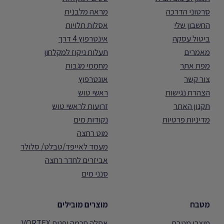
סרטוני הדרכה
מראה מלבנית
החשבון שלי
אסלות תלויות
ביטול עסקה
אינטרפוץ 4 דרך
מאמרים
תעלות ניקוז למקלחון
מפת אתר
מחממי מגבות
צור קשר
אונטרפוץ
הצהרת נגישות
ראשי טוש
תקנון האתר
זרועות לראשי טוש
מדיניות פרטיות
נקודות מים
מוט רחצה
מעמד לאייפד/טבלט/ סלולר
אביזרים לחדר רחצה
סנני מים
מטבח
מוצרים מובילים
מוצרי מטבח
אסלה חכמה יפנית VORTEX