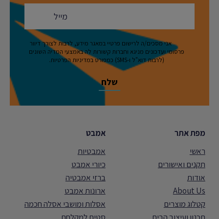
אני מסכים/ה לרישום פרטיי במאגר מידע, לרבות לצורך דיוור
פרסומי ועדכונים מניגא וחברות קשורות לה באמצעי המדיה השונים
(לרבות דוא"ל ו-SMS) כמפורט במדיניות הפרטיות.
מפת אתר
אמבט
ראשי
אמבטיות
תקנים ואישורים
כיורי אמבט
אודות
ברזי אמבטיה
About Us
ארונות אמבט
קטלוג מוצרים
אסלות ומושבי אסלה חכמה
תכנון ועיצוב הבית
סטים למקלחת