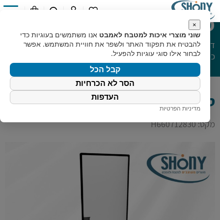
סט כיור רחצה פינתי 56*42
0
×
שוני מוצרי איכות למטבח לאמבט
אנו משתמשים בעוגיות כדי
דף הבית
»
קטלוג מוצרים
»
מוצרי אמבט
»
סט כיורי רחצה
»
להבטיח את תפקוד האתר ולשפר את חוויית המשתמש. אפשר
סט
לבחור אילו סוגי עוגיות להפעיל.
כיור רחצה פינתי 56*42
קבל הכל
הסר לא הכרחיות
סט כיור רחצה פינתי 56*42
העדפות
מדיניות הפרטיות
מקט: H660712830